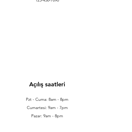
123-456-7890
Açılış saatleri
Pzt - Cuma: 8am - 8pm
Cumartesi: 9am - 7pm
Pazar: 9am - 8pm