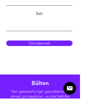
İleti
Göndermek
Bülten
Yeni gelenlerle ilgili güncellemeleri
almak için kaydolun ve özel teklifler
E-posta